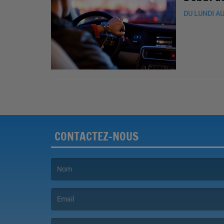
DU LUNDI AU
CONTACTEZ-NOUS
(Le nom est obligatoire. )
(L’email est obligatoire. )