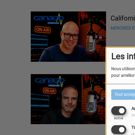
Californi
MERCREDI ET
Les in
Nous utilison
pour améliore
Pop-Roc
MARDI ET SA
Tout accep
A
Ut
Activé
T
Ut