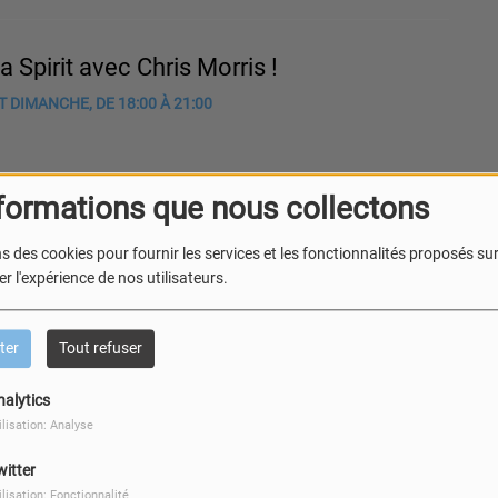
a Spirit avec Chris Morris !
 DIMANCHE, DE 18:00 À 21:00
formations que nous collectons
s des cookies pour fournir les services et les fonctionnalités proposés sur 
r l'expérience de nos utilisateurs.
k Time // Jihem
MEDI, DE 20:00 À 21:00
ter
Tout refuser
nalytics
ilisation: Analyse
witter
ilisation: Fonctionnalité