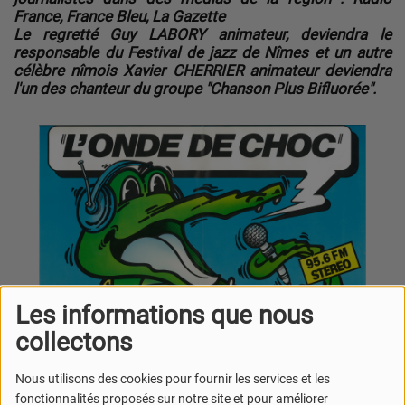
France, France Bleu, La Gazette
Le regretté
Guy LABORY
animateur, deviendra le
responsable du Festival de jazz de Nîmes et un autre
célèbre nîmois
Xavier CHERRIER
animateur deviendra
l'un des chanteur du groupe "Chanson Plus Bifluorée".
Les informations que nous
collectons
Nous utilisons des cookies pour fournir les services et les
L'expérience de Canal 30 (première époque) ne dure
fonctionnalités proposés sur notre site et pour améliorer