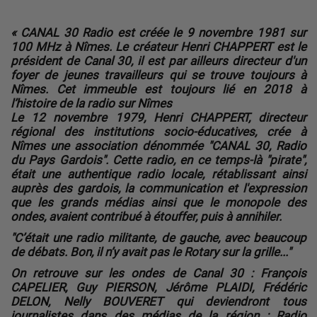
« CANAL 30 Radio est créée le 9 novembre 1981 sur
100 MHz à
Nîmes
. Le créateur
Henri CHAPPERT
est le
président de Canal 30, il est par ailleurs directeur d'un
foyer de jeunes travailleurs qui se trouve toujours à
Nîmes. Cet immeuble est toujours lié en 2018 à
l’histoire de la radio sur Nîmes
Le 12 novembre 1979
, Henri CHAPPERT, directeur
régional des institutions socio-éducatives, crée à
Nîmes une association dénommée "
CANAL 30, Radio
du Pays Gardois"
. Cette radio, en ce temps-là "pirate",
était une authentique radio locale, rétablissant ainsi
auprès des gardois, la communication et l'expression
que les grands médias ainsi que le monopole des
ondes, avaient contribué à étouffer, puis à annihiler.
"C’était une radio militante, de gauche, avec beaucoup
de débats. Bon, il n’y avait pas le Rotary sur la grille..."
On retrouve sur les ondes de Canal 30 :
François
CAPELIER, Guy PIERSON, Jérôme PLAIDI, Frédéric
DELON, Nelly BOUVERET
qui deviendront tous
journalistes dans des médias de la région : Radio