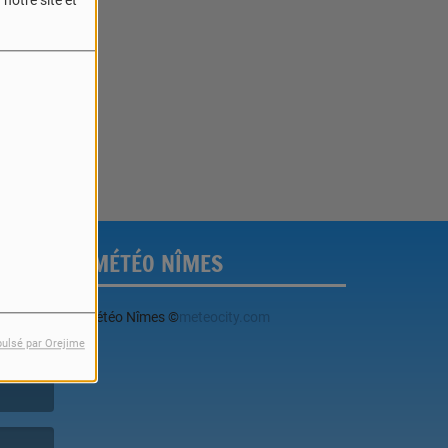
notre site et
reur.
MÉTÉO NÎMES
Météo Nîmes
©
meteocity.com
pulsé par Orejime