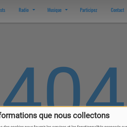
sts
Radio
Musique
Participez
Contact
404
formations que nous collectons