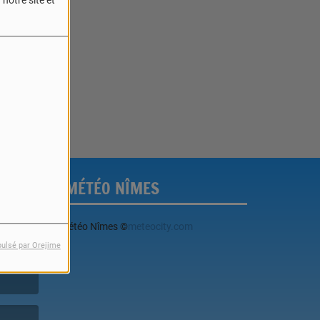
notre site et
reur.
MÉTÉO NÎMES
Météo Nîmes
©
meteocity.com
pulsé par Orejime