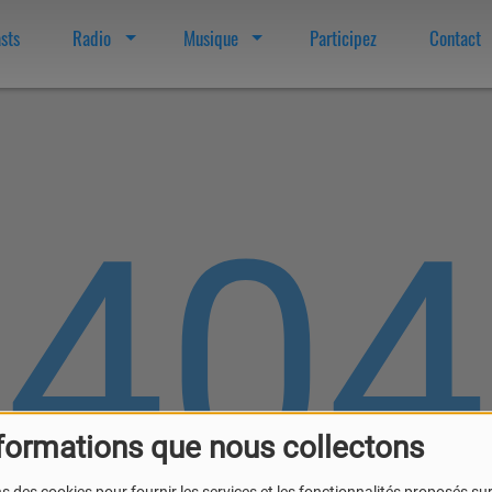
sts
Radio
Musique
Participez
Contact
404
formations que nous collectons