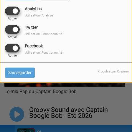
Analytics
Utilisation: Analyse
Activé
Twitter
Utilisation: Fonctionnalité
Activé
Facebook
Utilisation: Fonctionnalité
Activé
Propulsé par Orejime
Sauvegarder
Le mix Pop du Captain Boogie Bob
Groovy Sound avec Captain
Boogie Bob - Eté 2026