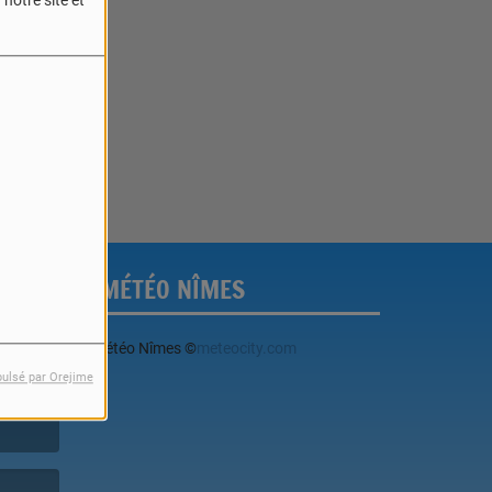
notre site et
reur.
MÉTÉO NÎMES
Météo Nîmes
©
meteocity.com
pulsé par Orejime