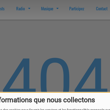
sts
Radio
Musique
Participez
Contact
404
formations que nous collectons